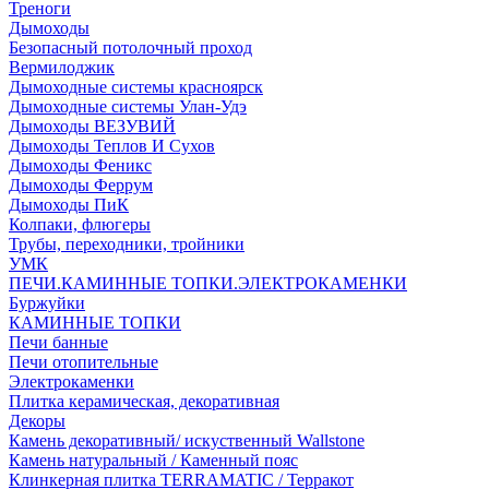
Треноги
Дымоходы
Безопасный потолочный проход
Вермилоджик
Дымоходные системы красноярск
Дымоходные системы Улан-Удэ
Дымоходы ВЕЗУВИЙ
Дымоходы Теплов И Сухов
Дымоходы Феникс
Дымоходы Феррум
Дымоходы ПиК
Колпаки, флюгеры
Трубы, переходники, тройники
УМК
ПЕЧИ.КАМИННЫЕ ТОПКИ.ЭЛЕКТРОКАМЕНКИ
Буржуйки
КАМИННЫЕ ТОПКИ
Печи банные
Печи отопительные
Электрокаменки
Плитка керамическая, декоративная
Декоры
Камень декоративный/ искуственный Wallstone
Камень натуральный / Каменный пояс
Клинкерная плитка TERRAMATIC / Терракот