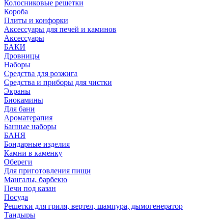
Колосниковые решетки
Короба
Плиты и конфорки
Аксессуары для печей и каминов
Аксессуары
БАКИ
Дровницы
Наборы
Средства для розжига
Средства и приборы для чистки
Экраны
Биокамины
Для бани
Ароматерапия
Банные наборы
БАНЯ
Бондарные изделия
Камни в каменку
Обереги
Для приготовления пищи
Мангалы, барбекю
Печи под казан
Посуда
Решетки для гриля, вертел, шампура, дымогенератор
Тандыры