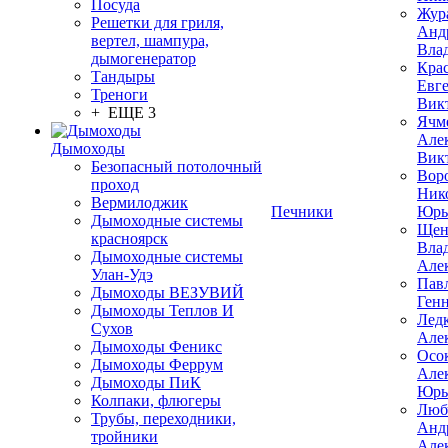
Посуда
Жур
Решетки для гриля,
Анд
вертел, шампура,
Вла
дымогенератор
Кра
Тандыры
Евг
Треноги
Вик
+ ЕЩЕ 3
Ячм
Але
Дымоходы
Вик
Безопасный потолочный
Вор
проход
Ник
Вермилоджик
Печники
Юрь
Дымоходные системы
Щен
красноярск
Вла
Дымоходные системы
Але
Улан-Удэ
Пав
Дымоходы ВЕЗУВИЙ
Ген
Дымоходы Теплов И
Лед
Сухов
Але
Дымоходы Феникс
Осо
Дымоходы Феррум
Але
Дымоходы ПиК
Юрь
Колпаки, флюгеры
Люб
Трубы, переходники,
Анд
тройники
Але