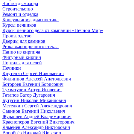
Чистка дымохода
Строительство
Ремонт и отделка
Консультация, диагностика
Курсы печников
Курсы печного дела от компании «Печной Мир»
Производство
Дверцы для каминов
Резка жаропрочного стекла
Панно из кирпича
Фигурный кирпич
Порталы для печей
Печники
Крутенко Сергей Николаевич
Филиппов Алексей Анатольевич
Ботороев Евгений Борисович
Тухватулин Артур Игоревич
Гатапов Батор Дугарович
Бутусин Николай Михайлович
Метелкин Сергей Александрович
Савинов Евгений Николаевич
Журавлев Андрей Владимирович
Красноперов Евгений Викторович
Ячменёв Александр Викторович
Воробьёв Николай Юрьевич