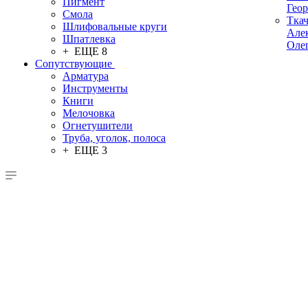
Пигмент
Гео
Смола
Тка
Шлифовальные круги
Але
Шпатлевка
Оле
+ ЕЩЕ 8
Сопутствующие
Арматура
Инструменты
Книги
Мелочовка
Огнетушители
Труба, уголок, полоса
+ ЕЩЕ 3