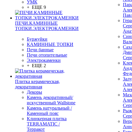
УМК
Пар
+ ЕЩЕ 9
Але
Пав
Гер
ПЕЧИ.КАМИННЫЕ
Сер
ТОПКИ.ЭЛЕКТРОКАМЕНКИ
Ана
Син
Буржуйки
Вал
КАМИННЫЕ ТОПКИ
Сах
Печи банные
Дми
Печи отопительные
Сер
Электрокаменки
Кле
+ ЕЩЕ 2
Анд
Фед
Зал
Плитка керамическая,
Але
декоративная
Але
Декоры
Маз
Камень декоративный/
Але
искуственный Wallstone
Сер
Камень натуральный /
Рыж
Каменный пояс
Сер
Клинкерная плитка
Вер
TERRAMATIC /
Анн
Терракот
Бур