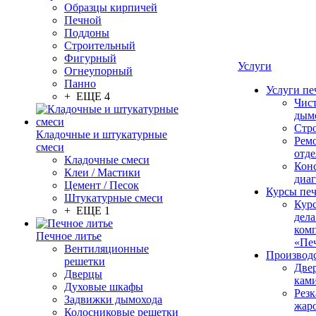
Образцы кирпичей
Печной
Поддоны
Строительный
Фигурный
Услуги
Огнеупорный
Панно
Услуги пе
+ ЕЩЕ 4
Чис
дым
Стр
Кладочные и штукатурные
Рем
смеси
отде
Кладочные смеси
Конс
Клеи / Мастики
диа
Цемент / Песок
Курсы пе
Штукатурные смеси
Кур
+ ЕЩЕ 1
дела
ком
Печное литье
«Пе
Вентиляционные
Производ
решетки
Две
Дверцы
кам
Духовые шкафы
Резк
Задвижки дымохода
жар
Колосниковые решетки