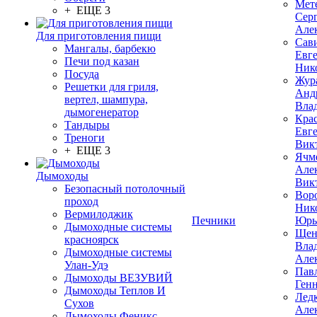
Мет
+ ЕЩЕ 3
Сер
Але
Для приготовления пищи
Сав
Мангалы, барбекю
Евг
Печи под казан
Ник
Посуда
Жур
Решетки для гриля,
Анд
вертел, шампура,
Вла
дымогенератор
Кра
Тандыры
Евг
Треноги
Вик
+ ЕЩЕ 3
Ячм
Але
Дымоходы
Вик
Безопасный потолочный
Вор
проход
Ник
Вермилоджик
Печники
Юрь
Дымоходные системы
Щен
красноярск
Вла
Дымоходные системы
Але
Улан-Удэ
Пав
Дымоходы ВЕЗУВИЙ
Ген
Дымоходы Теплов И
Лед
Сухов
Але
Дымоходы Феникс