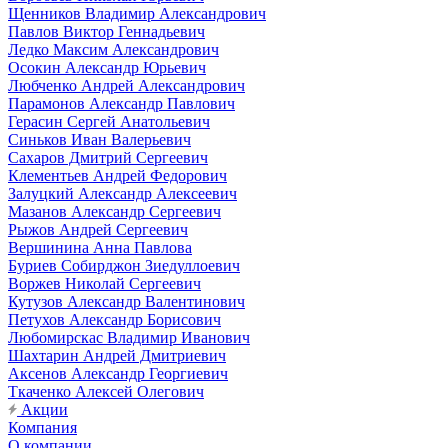
Щенников Владимир Александрович
Павлов Виктор Геннадьевич
Ледко Максим Александрович
Осокин Александр Юрьевич
Любченко Андрей Александрович
Парамонов Александр Павлович
Герасин Сергей Анатольевич
Синьков Иван Валерьевич
Сахаров Дмитрий Сергеевич
Клементьев Андрей Федорович
Залуцкий Александр Алексеевич
Мазанов Александр Сергеевич
Рыжов Андрей Сергеевич
Вершинина Анна Павлова
Буриев Собирджон Зиедуллоевич
Воржев Николай Сергеевич
Кутузов Александр Валентинович
Петухов Александр Борисович
Любомирскас Владимир Иванович
Шахтарин Андрей Дмитриевич
Аксенов Александр Георгиевич
Ткаченко Алексей Олегович
Акции
Компания
О компании