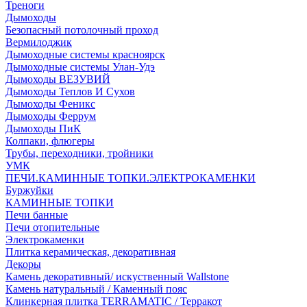
Треноги
Дымоходы
Безопасный потолочный проход
Вермилоджик
Дымоходные системы красноярск
Дымоходные системы Улан-Удэ
Дымоходы ВЕЗУВИЙ
Дымоходы Теплов И Сухов
Дымоходы Феникс
Дымоходы Феррум
Дымоходы ПиК
Колпаки, флюгеры
Трубы, переходники, тройники
УМК
ПЕЧИ.КАМИННЫЕ ТОПКИ.ЭЛЕКТРОКАМЕНКИ
Буржуйки
КАМИННЫЕ ТОПКИ
Печи банные
Печи отопительные
Электрокаменки
Плитка керамическая, декоративная
Декоры
Камень декоративный/ искуственный Wallstone
Камень натуральный / Каменный пояс
Клинкерная плитка TERRAMATIC / Терракот