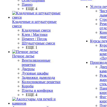
Огнеупорный
Панно
Услуги пе
+ ЕЩЕ 4
Чис
дым
Стр
Кладочные и штукатурные
Рем
смеси
отде
Кладочные смеси
Конс
Клеи / Мастики
диа
Цемент / Песок
Курсы пе
Штукатурные смеси
Кур
+ ЕЩЕ 1
дела
ком
Печное литье
«Пе
Вентиляционные
Производ
решетки
Две
Дверцы
кам
Духовые шкафы
Резк
Задвижки дымохода
жар
Колосниковые решетки
стек
Короба
Пан
Плиты и конфорки
кир
+ ЕЩЕ 4
Фиг
кир
Пор