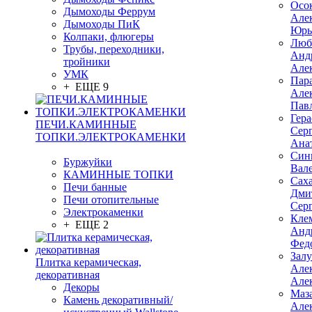
Осо
Дымоходы Феррум
Але
Дымоходы ПиК
Юрь
Колпаки, флюгеры
Люб
Трубы, переходники,
Анд
тройники
Але
УМК
Пар
+ ЕЩЕ 9
Але
Пав
Гер
ПЕЧИ.КАМИННЫЕ
Сер
ТОПКИ.ЭЛЕКТРОКАМЕНКИ
Ана
Син
Буржуйки
Вал
КАМИННЫЕ ТОПКИ
Сах
Печи банные
Дми
Печи отопительные
Сер
Электрокаменки
Кле
+ ЕЩЕ 2
Анд
Фед
Зал
Плитка керамическая,
Але
декоративная
Але
Декоры
Маз
Камень декоративный/
Але