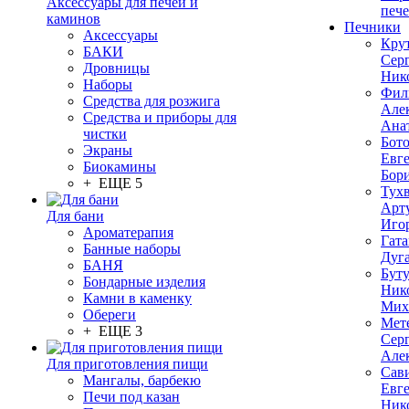
Аксессуары для печей и
печ
каминов
Печники
Аксессуары
Кру
БАКИ
Сер
Дровницы
Ник
Наборы
Фил
Средства для розжига
Але
Средства и приборы для
Ана
чистки
Бот
Экраны
Евг
Биокамины
Бор
+ ЕЩЕ 5
Тух
Арт
Для бани
Иго
Ароматерапия
Гата
Банные наборы
Дуг
БАНЯ
Бут
Бондарные изделия
Ник
Камни в каменку
Мих
Обереги
Мет
+ ЕЩЕ 3
Сер
Але
Для приготовления пищи
Сав
Мангалы, барбекю
Евг
Печи под казан
Ник