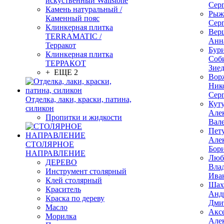
искуственный Wallstone
Сер
Камень натуральный /
Рыж
Каменный пояс
Сер
Клинкерная плитка
Вер
TERRAMATIC /
Анн
Терракот
Бур
Клинкерная плитка
Соб
ТЕРРАКОТ
Зие
+ ЕЩЕ 2
Вор
Ник
Сер
Отделка, лаки, краски, патина,
Кут
силикон
Але
Пропитки и жидкости
Вал
Пет
Але
СТОЛЯРНОЕ
Бор
НАПРАВЛЕНИЕ
Люб
ДЕРЕВО
Вла
Инструмент столярный
Ива
Клей столярный
Шах
Краситель
Анд
Краска по дереву
Дми
Масло
Акс
Морилка
Але