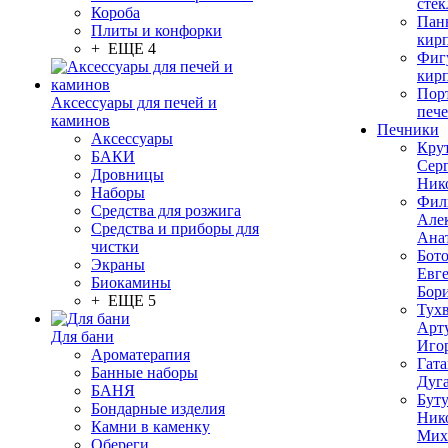
стек
Короба
Пан
Плиты и конфорки
кир
+ ЕЩЕ 4
Фиг
кир
Пор
Аксессуары для печей и
печ
каминов
Печники
Аксессуары
Кру
БАКИ
Сер
Дровницы
Ник
Наборы
Фил
Средства для розжига
Але
Средства и приборы для
Ана
чистки
Бот
Экраны
Евг
Биокамины
Бор
+ ЕЩЕ 5
Тух
Арт
Для бани
Иго
Ароматерапия
Гата
Банные наборы
Дуг
БАНЯ
Бут
Бондарные изделия
Ник
Камни в каменку
Мих
Обереги