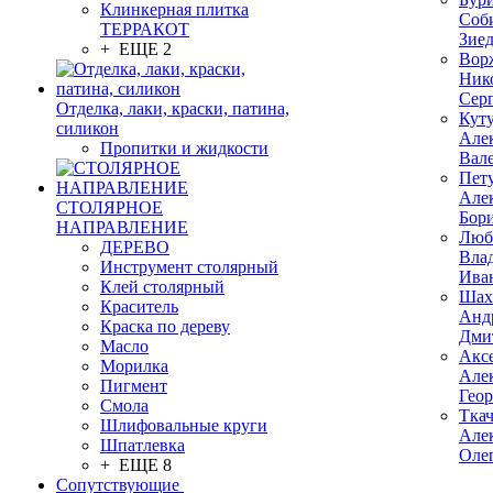
Клинкерная плитка
Соб
ТЕРРАКОТ
Зие
+ ЕЩЕ 2
Вор
Ник
Сер
Отделка, лаки, краски, патина,
Кут
силикон
Але
Пропитки и жидкости
Вал
Пет
Але
СТОЛЯРНОЕ
Бор
НАПРАВЛЕНИЕ
Люб
ДЕРЕВО
Вла
Инструмент столярный
Ива
Клей столярный
Шах
Краситель
Анд
Краска по дереву
Дми
Масло
Акс
Морилка
Але
Пигмент
Гео
Смола
Тка
Шлифовальные круги
Але
Шпатлевка
Оле
+ ЕЩЕ 8
Сопутствующие