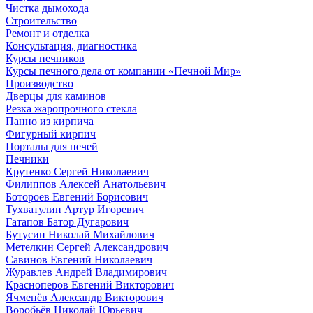
Чистка дымохода
Строительство
Ремонт и отделка
Консультация, диагностика
Курсы печников
Курсы печного дела от компании «Печной Мир»
Производство
Дверцы для каминов
Резка жаропрочного стекла
Панно из кирпича
Фигурный кирпич
Порталы для печей
Печники
Крутенко Сергей Николаевич
Филиппов Алексей Анатольевич
Ботороев Евгений Борисович
Тухватулин Артур Игоревич
Гатапов Батор Дугарович
Бутусин Николай Михайлович
Метелкин Сергей Александрович
Савинов Евгений Николаевич
Журавлев Андрей Владимирович
Красноперов Евгений Викторович
Ячменёв Александр Викторович
Воробьёв Николай Юрьевич