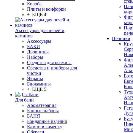
стек
Короба
Пан
Плиты и конфорки
кир
+ ЕЩЕ 4
Фиг
кир
Пор
Аксессуары для печей и
печ
каминов
Печники
Аксессуары
Кру
БАКИ
Сер
Дровницы
Ник
Наборы
Фил
Средства для розжига
Але
Средства и приборы для
Ана
чистки
Бот
Экраны
Евг
Биокамины
Бор
+ ЕЩЕ 5
Тух
Арт
Для бани
Иго
Ароматерапия
Гата
Банные наборы
Дуг
БАНЯ
Бут
Бондарные изделия
Ник
Камни в каменку
Мих
Обереги