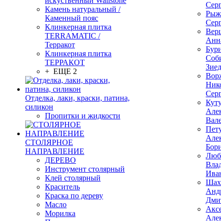
искуственный Wallstone
Сер
Камень натуральный /
Рыж
Каменный пояс
Сер
Клинкерная плитка
Вер
TERRAMATIC /
Анн
Терракот
Бур
Клинкерная плитка
Соб
ТЕРРАКОТ
Зие
+ ЕЩЕ 2
Вор
Ник
Сер
Отделка, лаки, краски, патина,
Кут
силикон
Але
Пропитки и жидкости
Вал
Пет
Але
СТОЛЯРНОЕ
Бор
НАПРАВЛЕНИЕ
Люб
ДЕРЕВО
Вла
Инструмент столярный
Ива
Клей столярный
Шах
Краситель
Анд
Краска по дереву
Дми
Масло
Акс
Морилка
Але