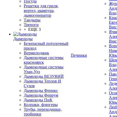
Посуда
Жур
Решетки для гриля,
Анд
вертел, шампура,
Вла
дымогенератор
Кра
Тандыры
Евг
Треноги
Вик
+ ЕЩЕ 3
Ячм
Але
Дымоходы
Вик
Безопасный потолочный
Вор
проход
Ник
Вермилоджик
Печники
Юрь
Дымоходные системы
Щен
красноярск
Вла
Дымоходные системы
Але
Улан-Удэ
Пав
Дымоходы ВЕЗУВИЙ
Ген
Дымоходы Теплов И
Лед
Сухов
Але
Дымоходы Феникс
Осо
Дымоходы Феррум
Але
Дымоходы ПиК
Юрь
Колпаки, флюгеры
Люб
Трубы, переходники,
Анд
тройники
Але