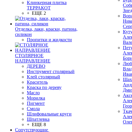
Клинкерная плитка
Соб
ТЕРРАКОТ
Зие
+ ЕЩЕ 2
Вор
Ник
Сер
Отделка, лаки, краски, патина,
Кут
силикон
Але
Пропитки и жидкости
Вал
Пет
Але
СТОЛЯРНОЕ
Бор
НАПРАВЛЕНИЕ
Люб
ДЕРЕВО
Вла
Инструмент столярный
Ива
Клей столярный
Шах
Краситель
Анд
Краска по дереву
Дми
Масло
Акс
Морилка
Але
Пигмент
Гео
Смола
Тка
Шлифовальные круги
Але
Шпатлевка
Оле
+ ЕЩЕ 8
Сопутствующие