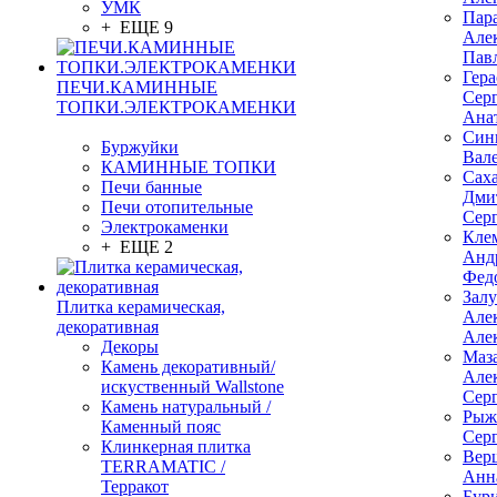
УМК
Пар
+ ЕЩЕ 9
Але
Пав
Гер
ПЕЧИ.КАМИННЫЕ
Сер
ТОПКИ.ЭЛЕКТРОКАМЕНКИ
Ана
Син
Буржуйки
Вал
КАМИННЫЕ ТОПКИ
Сах
Печи банные
Дми
Печи отопительные
Сер
Электрокаменки
Кле
+ ЕЩЕ 2
Анд
Фед
Зал
Плитка керамическая,
Але
декоративная
Але
Декоры
Маз
Камень декоративный/
Але
искуственный Wallstone
Сер
Камень натуральный /
Рыж
Каменный пояс
Сер
Клинкерная плитка
Вер
TERRAMATIC /
Анн
Терракот
Бур