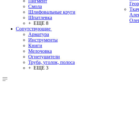
Пигмент
Гео
Смола
Тка
Шлифовальные круги
Але
Шпатлевка
Оле
+ ЕЩЕ 8
Сопутствующие
Арматура
Инструменты
Книги
Мелочовка
Огнетушители
Труба, уголок, полоса
+ ЕЩЕ 3