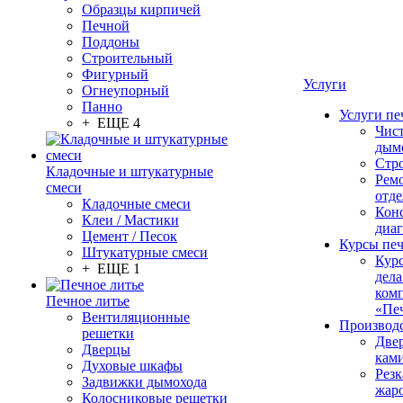
Образцы кирпичей
Печной
Поддоны
Строительный
Фигурный
Услуги
Огнеупорный
Панно
Услуги пе
+ ЕЩЕ 4
Чис
дым
Стр
Кладочные и штукатурные
Рем
смеси
отде
Кладочные смеси
Конс
Клеи / Мастики
диа
Цемент / Песок
Курсы пе
Штукатурные смеси
Кур
+ ЕЩЕ 1
дела
ком
Печное литье
«Пе
Вентиляционные
Производ
решетки
Две
Дверцы
кам
Духовые шкафы
Резк
Задвижки дымохода
жар
Колосниковые решетки