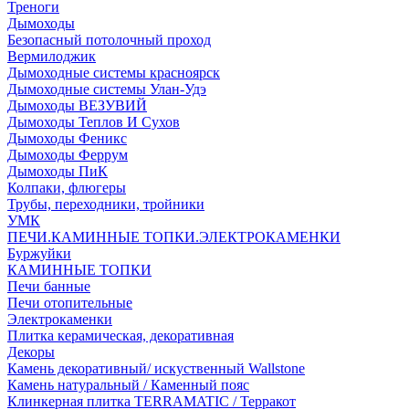
Треноги
Дымоходы
Безопасный потолочный проход
Вермилоджик
Дымоходные системы красноярск
Дымоходные системы Улан-Удэ
Дымоходы ВЕЗУВИЙ
Дымоходы Теплов И Сухов
Дымоходы Феникс
Дымоходы Феррум
Дымоходы ПиК
Колпаки, флюгеры
Трубы, переходники, тройники
УМК
ПЕЧИ.КАМИННЫЕ ТОПКИ.ЭЛЕКТРОКАМЕНКИ
Буржуйки
КАМИННЫЕ ТОПКИ
Печи банные
Печи отопительные
Электрокаменки
Плитка керамическая, декоративная
Декоры
Камень декоративный/ искуственный Wallstone
Камень натуральный / Каменный пояс
Клинкерная плитка TERRAMATIC / Терракот