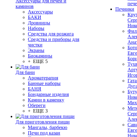
Аксессуары для печей и
печ
каминов
Печники
Аксессуары
Кру
БАКИ
Сер
Дровницы
Ник
Наборы
Фил
Средства для розжига
Але
Средства и приборы для
Ана
чистки
Бот
Экраны
Евг
Биокамины
Бор
+ ЕЩЕ 5
Тух
Арт
Для бани
Иго
Ароматерапия
Гата
Банные наборы
Дуг
БАНЯ
Бут
Бондарные изделия
Ник
Камни в каменку
Мих
Обереги
Мет
+ ЕЩЕ 3
Сер
Але
Для приготовления пищи
Сав
Мангалы, барбекю
Евг
Печи под казан
Ник