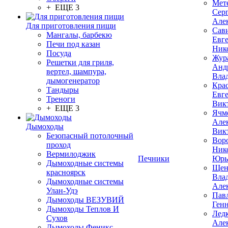
Мет
+ ЕЩЕ 3
Сер
Але
Для приготовления пищи
Сав
Мангалы, барбекю
Евг
Печи под казан
Ник
Посуда
Жур
Решетки для гриля,
Анд
вертел, шампура,
Вла
дымогенератор
Кра
Тандыры
Евг
Треноги
Вик
+ ЕЩЕ 3
Ячм
Але
Дымоходы
Вик
Безопасный потолочный
Вор
проход
Ник
Вермилоджик
Печники
Юрь
Дымоходные системы
Щен
красноярск
Вла
Дымоходные системы
Але
Улан-Удэ
Пав
Дымоходы ВЕЗУВИЙ
Ген
Дымоходы Теплов И
Лед
Сухов
Але
Дымоходы Феникс