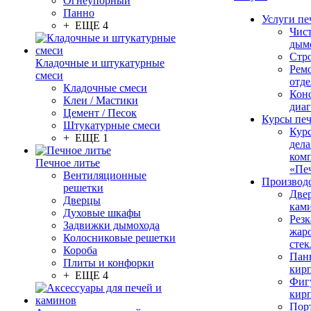
Огнеупорный
Панно
Услуги пе
+ ЕЩЕ 4
Чис
дым
Стр
Кладочные и штукатурные
Рем
смеси
отде
Кладочные смеси
Конс
Клеи / Мастики
диа
Цемент / Песок
Курсы пе
Штукатурные смеси
Кур
+ ЕЩЕ 1
дела
ком
Печное литье
«Пе
Вентиляционные
Производ
решетки
Две
Дверцы
кам
Духовые шкафы
Резк
Задвижки дымохода
жар
Колосниковые решетки
стек
Короба
Пан
Плиты и конфорки
кир
+ ЕЩЕ 4
Фиг
кир
Пор