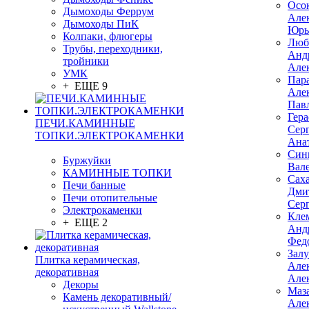
Осо
Дымоходы Феррум
Але
Дымоходы ПиК
Юрь
Колпаки, флюгеры
Люб
Трубы, переходники,
Анд
тройники
Але
УМК
Пар
+ ЕЩЕ 9
Але
Пав
Гер
ПЕЧИ.КАМИННЫЕ
Сер
ТОПКИ.ЭЛЕКТРОКАМЕНКИ
Ана
Син
Буржуйки
Вал
КАМИННЫЕ ТОПКИ
Сах
Печи банные
Дми
Печи отопительные
Сер
Электрокаменки
Кле
+ ЕЩЕ 2
Анд
Фед
Зал
Плитка керамическая,
Але
декоративная
Але
Декоры
Маз
Камень декоративный/
Але