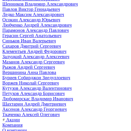
Щенников Владимир Александрович
Павлов Виктор Геннадьевич
Ледко Максим Александрович
Осокин Александр Юрьевич
Любченко Андрей Александрович
Парамонов Александр Павлович
Герасин Сергей Анатольевич
Синьков Иван Валерьевич
Сахаров Дмитрий Сергеевич
Клементьев Андрей Федорович
Залуцкий Александр Алексеевич
Мазанов Александр Сергеевич
Рыжов Андрей Сергеевич
Вершинина Анна Павлова
Буриев Собирджон Зиедуллоевич
Воржев Николай Сергеевич
Кутузов Александр Валентинович
Петухов Александр Борисович
Любомирскас Владимир Иванович
Шахтарин Андрей Дмитриевич
Аксенов Александр Георгиевич
Ткаченко Алексей Олегович
Акции
Компания
О компании