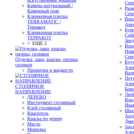
искуственный Wallstone
Сер
Камень натуральный /
Рыж
Каменный пояс
Сер
Клинкерная плитка
Вер
TERRAMATIC /
Анн
Терракот
Бур
Клинкерная плитка
Соб
ТЕРРАКОТ
Зие
+ ЕЩЕ 2
Вор
Ник
Сер
Отделка, лаки, краски, патина,
Кут
силикон
Але
Пропитки и жидкости
Вал
Пет
Але
СТОЛЯРНОЕ
Бор
НАПРАВЛЕНИЕ
Люб
ДЕРЕВО
Вла
Инструмент столярный
Ива
Клей столярный
Шах
Краситель
Анд
Краска по дереву
Дми
Масло
Акс
Морилка
Але