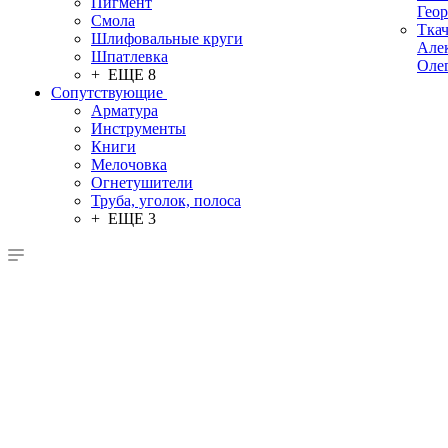
Пигмент
Гео
Смола
Тка
Шлифовальные круги
Але
Шпатлевка
Оле
+ ЕЩЕ 8
Сопутствующие
Арматура
Инструменты
Книги
Мелочовка
Огнетушители
Труба, уголок, полоса
+ ЕЩЕ 3