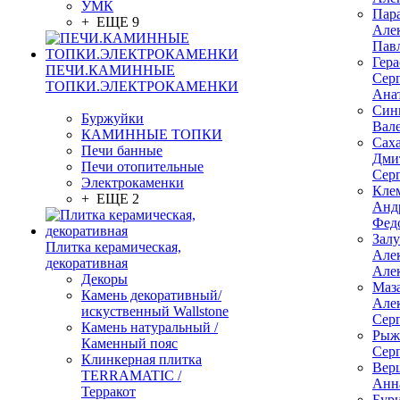
УМК
Пар
+ ЕЩЕ 9
Але
Пав
Гер
ПЕЧИ.КАМИННЫЕ
Сер
ТОПКИ.ЭЛЕКТРОКАМЕНКИ
Ана
Син
Буржуйки
Вал
КАМИННЫЕ ТОПКИ
Сах
Печи банные
Дми
Печи отопительные
Сер
Электрокаменки
Кле
+ ЕЩЕ 2
Анд
Фед
Зал
Плитка керамическая,
Але
декоративная
Але
Декоры
Маз
Камень декоративный/
Але
искуственный Wallstone
Сер
Камень натуральный /
Рыж
Каменный пояс
Сер
Клинкерная плитка
Вер
TERRAMATIC /
Анн
Терракот
Бур