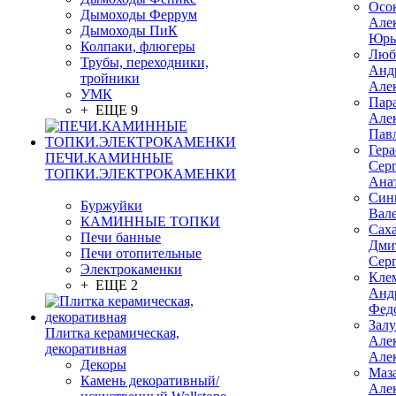
Осо
Дымоходы Феррум
Але
Дымоходы ПиК
Юрь
Колпаки, флюгеры
Люб
Трубы, переходники,
Анд
тройники
Але
УМК
Пар
+ ЕЩЕ 9
Але
Пав
Гер
ПЕЧИ.КАМИННЫЕ
Сер
ТОПКИ.ЭЛЕКТРОКАМЕНКИ
Ана
Син
Буржуйки
Вал
КАМИННЫЕ ТОПКИ
Сах
Печи банные
Дми
Печи отопительные
Сер
Электрокаменки
Кле
+ ЕЩЕ 2
Анд
Фед
Зал
Плитка керамическая,
Але
декоративная
Але
Декоры
Маз
Камень декоративный/
Але