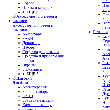
стек
Короба
Пан
Плиты и конфорки
кир
+ ЕЩЕ 4
Фиг
кир
Пор
Аксессуары для печей и
печ
каминов
Печники
Аксессуары
Кру
БАКИ
Сер
Дровницы
Ник
Наборы
Фил
Средства для розжига
Але
Средства и приборы для
Ана
чистки
Бот
Экраны
Евг
Биокамины
Бор
+ ЕЩЕ 5
Тух
Арт
Для бани
Иго
Ароматерапия
Гата
Банные наборы
Дуг
БАНЯ
Бут
Бондарные изделия
Ник
Камни в каменку
Мих
Обереги