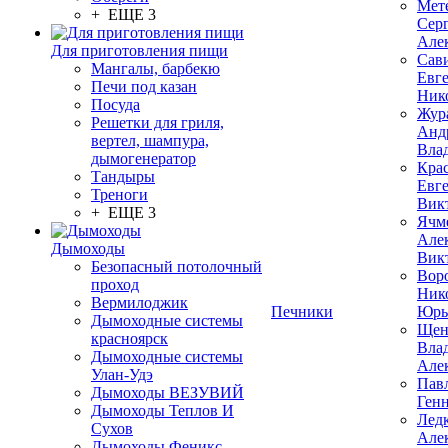
Мет
+ ЕЩЕ 3
Сер
Але
Для приготовления пищи
Сав
Мангалы, барбекю
Евг
Печи под казан
Ник
Посуда
Жур
Решетки для гриля,
Анд
вертел, шампура,
Вла
дымогенератор
Кра
Тандыры
Евг
Треноги
Вик
+ ЕЩЕ 3
Ячм
Але
Дымоходы
Вик
Безопасный потолочный
Вор
проход
Ник
Вермилоджик
Печники
Юрь
Дымоходные системы
Щен
красноярск
Вла
Дымоходные системы
Але
Улан-Удэ
Пав
Дымоходы ВЕЗУВИЙ
Ген
Дымоходы Теплов И
Лед
Сухов
Але
Дымоходы Феникс