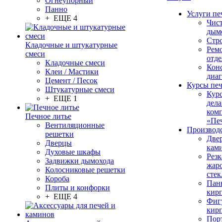
Огнеупорный
Панно
Услуги пе
+ ЕЩЕ 4
Чис
дым
Стр
Кладочные и штукатурные
Рем
смеси
отде
Кладочные смеси
Конс
Клеи / Мастики
диа
Цемент / Песок
Курсы пе
Штукатурные смеси
Кур
+ ЕЩЕ 1
дела
ком
Печное литье
«Пе
Вентиляционные
Производ
решетки
Две
Дверцы
кам
Духовые шкафы
Резк
Задвижки дымохода
жар
Колосниковые решетки
стек
Короба
Пан
Плиты и конфорки
кир
+ ЕЩЕ 4
Фиг
кир
Пор