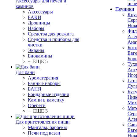
Аксессуары для печей и
печ
каминов
Печники
Аксессуары
Кру
БАКИ
Сер
Дровницы
Ник
Наборы
Фил
Средства для розжига
Але
Средства и приборы для
Ана
чистки
Бот
Экраны
Евг
Биокамины
Бор
+ ЕЩЕ 5
Тух
Арт
Для бани
Иго
Ароматерапия
Гата
Банные наборы
Дуг
БАНЯ
Бут
Бондарные изделия
Ник
Камни в каменку
Мих
Обереги
Мет
+ ЕЩЕ 3
Сер
Але
Для приготовления пищи
Сав
Мангалы, барбекю
Евг
Печи под казан
Ник