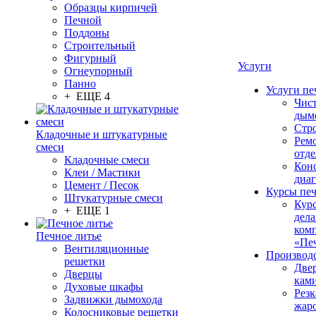
Образцы кирпичей
Печной
Поддоны
Строительный
Фигурный
Услуги
Огнеупорный
Панно
Услуги пе
+ ЕЩЕ 4
Чис
дым
Стр
Кладочные и штукатурные
Рем
смеси
отде
Кладочные смеси
Конс
Клеи / Мастики
диа
Цемент / Песок
Курсы пе
Штукатурные смеси
Кур
+ ЕЩЕ 1
дела
ком
Печное литье
«Пе
Вентиляционные
Производ
решетки
Две
Дверцы
кам
Духовые шкафы
Резк
Задвижки дымохода
жар
Колосниковые решетки