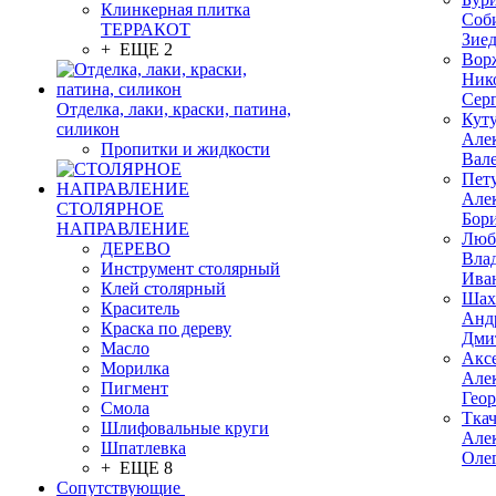
Клинкерная плитка
Соб
ТЕРРАКОТ
Зие
+ ЕЩЕ 2
Вор
Ник
Сер
Отделка, лаки, краски, патина,
Кут
силикон
Але
Пропитки и жидкости
Вал
Пет
Але
СТОЛЯРНОЕ
Бор
НАПРАВЛЕНИЕ
Люб
ДЕРЕВО
Вла
Инструмент столярный
Ива
Клей столярный
Шах
Краситель
Анд
Краска по дереву
Дми
Масло
Акс
Морилка
Але
Пигмент
Гео
Смола
Тка
Шлифовальные круги
Але
Шпатлевка
Оле
+ ЕЩЕ 8
Сопутствующие