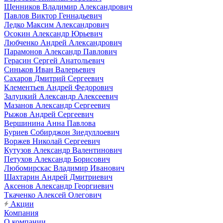
Щенников Владимир Александрович
Павлов Виктор Геннадьевич
Ледко Максим Александрович
Осокин Александр Юрьевич
Любченко Андрей Александрович
Парамонов Александр Павлович
Герасин Сергей Анатольевич
Синьков Иван Валерьевич
Сахаров Дмитрий Сергеевич
Клементьев Андрей Федорович
Залуцкий Александр Алексеевич
Мазанов Александр Сергеевич
Рыжов Андрей Сергеевич
Вершинина Анна Павлова
Буриев Собирджон Зиедуллоевич
Воржев Николай Сергеевич
Кутузов Александр Валентинович
Петухов Александр Борисович
Любомирскас Владимир Иванович
Шахтарин Андрей Дмитриевич
Аксенов Александр Георгиевич
Ткаченко Алексей Олегович
Акции
Компания
О компании