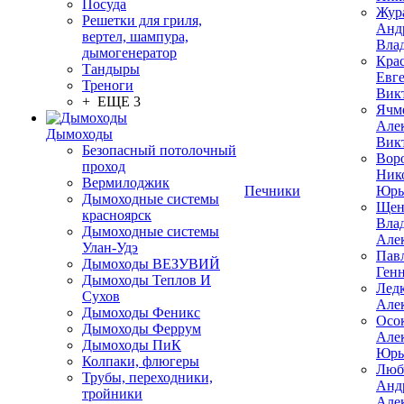
Посуда
Жур
Решетки для гриля,
Анд
вертел, шампура,
Вла
дымогенератор
Кра
Тандыры
Евг
Треноги
Вик
+ ЕЩЕ 3
Ячм
Але
Дымоходы
Вик
Безопасный потолочный
Вор
проход
Ник
Вермилоджик
Печники
Юрь
Дымоходные системы
Щен
красноярск
Вла
Дымоходные системы
Але
Улан-Удэ
Пав
Дымоходы ВЕЗУВИЙ
Ген
Дымоходы Теплов И
Лед
Сухов
Але
Дымоходы Феникс
Осо
Дымоходы Феррум
Але
Дымоходы ПиК
Юрь
Колпаки, флюгеры
Люб
Трубы, переходники,
Анд
тройники
Але