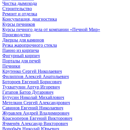
Чистка дымохода
Строительство
Ремонт и отделка
Консультация, диагностика
Курсы печников
Курсы печного дела от компании «Печной Мир»
Производство
Дверцы для каминов
Резка жаропрочного стекла
Панно из кирпича
Фигурный кирпич
Порталы для печей
Печники
Крутенко Сергей Николаевич
Филиппов Алексей Анатольевич
Ботороев Евгений Борисович
Тухватулин Артур Игоревич
Гатапов Батор Дугарович
Бутусин Николай Михайлович
Метелкин Сергей Александрович
Савинов Евгений Николаевич
Журавлев Андрей Владимирович
Красноперов Евгений Викторович
Ячменёв Александр Викторович
Воробьёв Николай Юрьевич