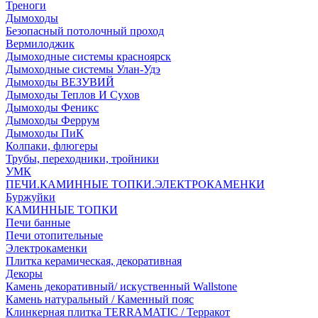
Треноги
Дымоходы
Безопасный потолочный проход
Вермилоджик
Дымоходные системы красноярск
Дымоходные системы Улан-Удэ
Дымоходы ВЕЗУВИЙ
Дымоходы Теплов И Сухов
Дымоходы Феникс
Дымоходы Феррум
Дымоходы ПиК
Колпаки, флюгеры
Трубы, переходники, тройники
УМК
ПЕЧИ.КАМИННЫЕ ТОПКИ.ЭЛЕКТРОКАМЕНКИ
Буржуйки
КАМИННЫЕ ТОПКИ
Печи банные
Печи отопительные
Электрокаменки
Плитка керамическая, декоративная
Декоры
Камень декоративный/ искуственный Wallstone
Камень натуральный / Каменный пояс
Клинкерная плитка TERRAMATIC / Терракот