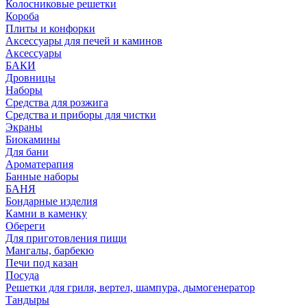
Колосниковые решетки
Короба
Плиты и конфорки
Аксессуары для печей и каминов
Аксессуары
БАКИ
Дровницы
Наборы
Средства для розжига
Средства и приборы для чистки
Экраны
Биокамины
Для бани
Ароматерапия
Банные наборы
БАНЯ
Бондарные изделия
Камни в каменку
Обереги
Для приготовления пищи
Мангалы, барбекю
Печи под казан
Посуда
Решетки для гриля, вертел, шампура, дымогенератор
Тандыры