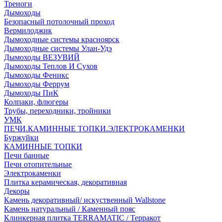
Треноги
Дымоходы
Безопасный потолочный проход
Вермилоджик
Дымоходные системы красноярск
Дымоходные системы Улан-Удэ
Дымоходы ВЕЗУВИЙ
Дымоходы Теплов И Сухов
Дымоходы Феникс
Дымоходы Феррум
Дымоходы ПиК
Колпаки, флюгеры
Трубы, переходники, тройники
УМК
ПЕЧИ.КАМИННЫЕ ТОПКИ.ЭЛЕКТРОКАМЕНКИ
Буржуйки
КАМИННЫЕ ТОПКИ
Печи банные
Печи отопительные
Электрокаменки
Плитка керамическая, декоративная
Декоры
Камень декоративный/ искуственный Wallstone
Камень натуральный / Каменный пояс
Клинкерная плитка TERRAMATIC / Терракот