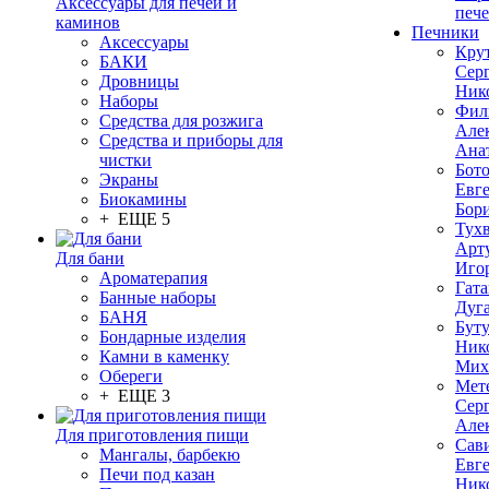
Аксессуары для печей и
печ
каминов
Печники
Аксессуары
Кру
БАКИ
Сер
Дровницы
Ник
Наборы
Фил
Средства для розжига
Але
Средства и приборы для
Ана
чистки
Бот
Экраны
Евг
Биокамины
Бор
+ ЕЩЕ 5
Тух
Арт
Для бани
Иго
Ароматерапия
Гата
Банные наборы
Дуг
БАНЯ
Бут
Бондарные изделия
Ник
Камни в каменку
Мих
Обереги
Мет
+ ЕЩЕ 3
Сер
Але
Для приготовления пищи
Сав
Мангалы, барбекю
Евг
Печи под казан
Ник