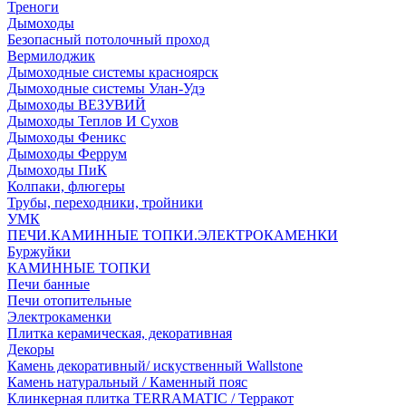
Треноги
Дымоходы
Безопасный потолочный проход
Вермилоджик
Дымоходные системы красноярск
Дымоходные системы Улан-Удэ
Дымоходы ВЕЗУВИЙ
Дымоходы Теплов И Сухов
Дымоходы Феникс
Дымоходы Феррум
Дымоходы ПиК
Колпаки, флюгеры
Трубы, переходники, тройники
УМК
ПЕЧИ.КАМИННЫЕ ТОПКИ.ЭЛЕКТРОКАМЕНКИ
Буржуйки
КАМИННЫЕ ТОПКИ
Печи банные
Печи отопительные
Электрокаменки
Плитка керамическая, декоративная
Декоры
Камень декоративный/ искуственный Wallstone
Камень натуральный / Каменный пояс
Клинкерная плитка TERRAMATIC / Терракот