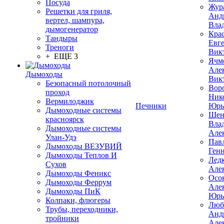
Посуда
Жур
Решетки для гриля,
Анд
вертел, шампура,
Вла
дымогенератор
Кра
Тандыры
Евг
Треноги
Вик
+ ЕЩЕ 3
Ячм
Але
Дымоходы
Вик
Безопасный потолочный
Вор
проход
Ник
Вермилоджик
Печники
Юрь
Дымоходные системы
Щен
красноярск
Вла
Дымоходные системы
Але
Улан-Удэ
Пав
Дымоходы ВЕЗУВИЙ
Ген
Дымоходы Теплов И
Лед
Сухов
Але
Дымоходы Феникс
Осо
Дымоходы Феррум
Але
Дымоходы ПиК
Юрь
Колпаки, флюгеры
Люб
Трубы, переходники,
Анд
тройники
Але