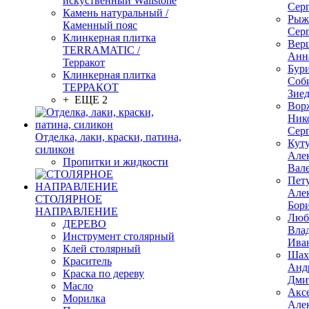
искуственный Wallstone
Сер
Камень натуральный /
Рыж
Каменный пояс
Сер
Клинкерная плитка
Вер
TERRAMATIC /
Анн
Терракот
Бур
Клинкерная плитка
Соб
ТЕРРАКОТ
Зие
+ ЕЩЕ 2
Вор
Ник
Сер
Отделка, лаки, краски, патина,
Кут
силикон
Але
Пропитки и жидкости
Вал
Пет
Але
СТОЛЯРНОЕ
Бор
НАПРАВЛЕНИЕ
Люб
ДЕРЕВО
Вла
Инструмент столярный
Ива
Клей столярный
Шах
Краситель
Анд
Краска по дереву
Дми
Масло
Акс
Морилка
Але