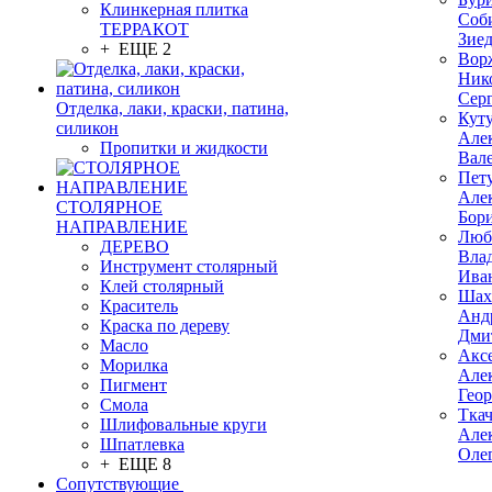
Клинкерная плитка
Соб
ТЕРРАКОТ
Зие
+ ЕЩЕ 2
Вор
Ник
Сер
Отделка, лаки, краски, патина,
Кут
силикон
Але
Пропитки и жидкости
Вал
Пет
Але
СТОЛЯРНОЕ
Бор
НАПРАВЛЕНИЕ
Люб
ДЕРЕВО
Вла
Инструмент столярный
Ива
Клей столярный
Шах
Краситель
Анд
Краска по дереву
Дми
Масло
Акс
Морилка
Але
Пигмент
Гео
Смола
Тка
Шлифовальные круги
Але
Шпатлевка
Оле
+ ЕЩЕ 8
Сопутствующие