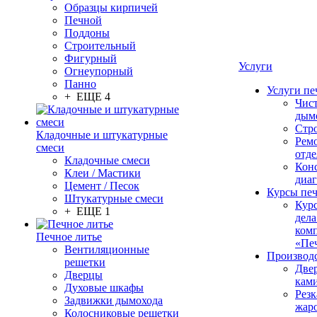
Образцы кирпичей
Печной
Поддоны
Строительный
Фигурный
Услуги
Огнеупорный
Панно
Услуги пе
+ ЕЩЕ 4
Чис
дым
Стр
Кладочные и штукатурные
Рем
смеси
отде
Кладочные смеси
Конс
Клеи / Мастики
диа
Цемент / Песок
Курсы пе
Штукатурные смеси
Кур
+ ЕЩЕ 1
дела
ком
Печное литье
«Пе
Вентиляционные
Производ
решетки
Две
Дверцы
кам
Духовые шкафы
Резк
Задвижки дымохода
жар
Колосниковые решетки