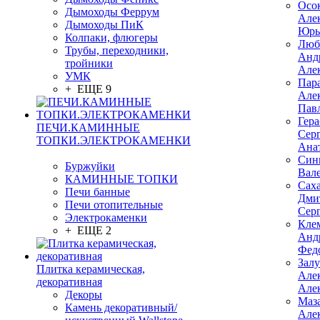
Осо
Дымоходы Феррум
Але
Дымоходы ПиК
Юрь
Колпаки, флюгеры
Люб
Трубы, переходники,
Анд
тройники
Але
УМК
Пар
+ ЕЩЕ 9
Але
Пав
Гер
ПЕЧИ.КАМИННЫЕ
Сер
ТОПКИ.ЭЛЕКТРОКАМЕНКИ
Ана
Син
Буржуйки
Вал
КАМИННЫЕ ТОПКИ
Сах
Печи банные
Дми
Печи отопительные
Сер
Электрокаменки
Кле
+ ЕЩЕ 2
Анд
Фед
Зал
Плитка керамическая,
Але
декоративная
Але
Декоры
Маз
Камень декоративный/
Але