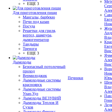
Мет
+ ЕЩЕ 3
Сер
Але
Для приготовления пищи
Сав
Мангалы, барбекю
Евг
Печи под казан
Ник
Посуда
Жур
Решетки для гриля,
Анд
вертел, шампура,
Вла
дымогенератор
Кра
Тандыры
Евг
Треноги
Вик
+ ЕЩЕ 3
Ячм
Але
Дымоходы
Вик
Безопасный потолочный
Вор
проход
Ник
Вермилоджик
Печники
Юрь
Дымоходные системы
Щен
красноярск
Вла
Дымоходные системы
Але
Улан-Удэ
Пав
Дымоходы ВЕЗУВИЙ
Ген
Дымоходы Теплов И
Лед
Сухов
Але
Дымоходы Феникс