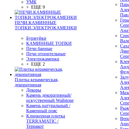
УМК
Пар
+ ЕЩЕ 9
Але
Пав
Гер
ПЕЧИ.КАМИННЫЕ
Сер
ТОПКИ.ЭЛЕКТРОКАМЕНКИ
Ана
Син
Буржуйки
Вал
КАМИННЫЕ ТОПКИ
Сах
Печи банные
Дми
Печи отопительные
Сер
Электрокаменки
Кле
+ ЕЩЕ 2
Анд
Фед
Зал
Плитка керамическая,
Але
декоративная
Але
Декоры
Маз
Камень декоративный/
Але
искуственный Wallstone
Сер
Камень натуральный /
Рыж
Каменный пояс
Сер
Клинкерная плитка
Вер
TERRAMATIC /
Анн
Терракот
Бур