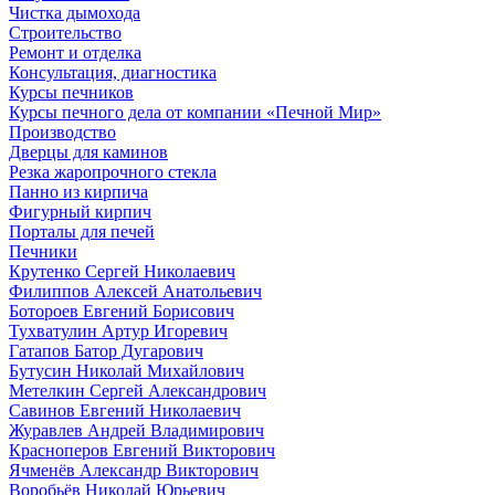
Чистка дымохода
Строительство
Ремонт и отделка
Консультация, диагностика
Курсы печников
Курсы печного дела от компании «Печной Мир»
Производство
Дверцы для каминов
Резка жаропрочного стекла
Панно из кирпича
Фигурный кирпич
Порталы для печей
Печники
Крутенко Сергей Николаевич
Филиппов Алексей Анатольевич
Ботороев Евгений Борисович
Тухватулин Артур Игоревич
Гатапов Батор Дугарович
Бутусин Николай Михайлович
Метелкин Сергей Александрович
Савинов Евгений Николаевич
Журавлев Андрей Владимирович
Красноперов Евгений Викторович
Ячменёв Александр Викторович
Воробьёв Николай Юрьевич