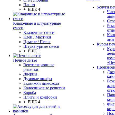
Огнеупорный
Панно
Услуги пе
+ ЕЩЕ 4
Чис
дым
Стр
Кладочные и штукатурные
Рем
смеси
отде
Кладочные смеси
Конс
Клеи / Мастики
диа
Цемент / Песок
Курсы пе
Штукатурные смеси
Кур
+ ЕЩЕ 1
дела
ком
Печное литье
«Пе
Вентиляционные
Производ
решетки
Две
Дверцы
кам
Духовые шкафы
Резк
Задвижки дымохода
жар
Колосниковые решетки
стек
Короба
Пан
Плиты и конфорки
кир
+ ЕЩЕ 4
Фиг
кир
Пор