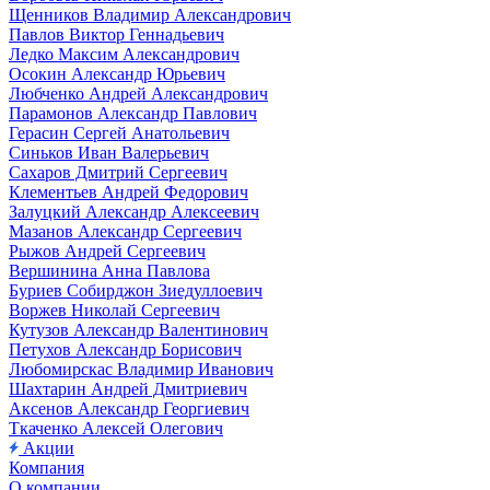
Щенников Владимир Александрович
Павлов Виктор Геннадьевич
Ледко Максим Александрович
Осокин Александр Юрьевич
Любченко Андрей Александрович
Парамонов Александр Павлович
Герасин Сергей Анатольевич
Синьков Иван Валерьевич
Сахаров Дмитрий Сергеевич
Клементьев Андрей Федорович
Залуцкий Александр Алексеевич
Мазанов Александр Сергеевич
Рыжов Андрей Сергеевич
Вершинина Анна Павлова
Буриев Собирджон Зиедуллоевич
Воржев Николай Сергеевич
Кутузов Александр Валентинович
Петухов Александр Борисович
Любомирскас Владимир Иванович
Шахтарин Андрей Дмитриевич
Аксенов Александр Георгиевич
Ткаченко Алексей Олегович
Акции
Компания
О компании