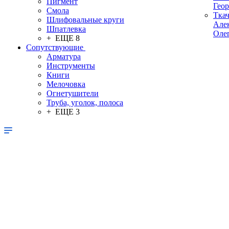
Пигмент
Гео
Смола
Тка
Шлифовальные круги
Але
Шпатлевка
Оле
+ ЕЩЕ 8
Сопутствующие
Арматура
Инструменты
Книги
Мелочовка
Огнетушители
Труба, уголок, полоса
+ ЕЩЕ 3