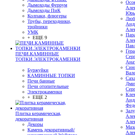
Осо
Дымоходы Феррум
Але
Дымоходы ПиК
Юрь
Колпаки, флюгеры
Люб
Трубы, переходники,
Анд
тройники
Але
УМК
Пар
+ ЕЩЕ 9
Але
Пав
Гер
ПЕЧИ.КАМИННЫЕ
Сер
ТОПКИ.ЭЛЕКТРОКАМЕНКИ
Ана
Син
Буржуйки
Вал
КАМИННЫЕ ТОПКИ
Сах
Печи банные
Дми
Печи отопительные
Сер
Электрокаменки
Кле
+ ЕЩЕ 2
Анд
Фед
Зал
Плитка керамическая,
Але
декоративная
Але
Декоры
Маз
Камень декоративный/
Але