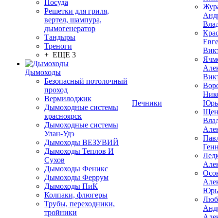
Посуда
Жур
Решетки для гриля,
Анд
вертел, шампура,
Вла
дымогенератор
Кра
Тандыры
Евг
Треноги
Вик
+ ЕЩЕ 3
Ячм
Але
Дымоходы
Вик
Безопасный потолочный
Вор
проход
Ник
Вермилоджик
Печники
Юрь
Дымоходные системы
Щен
красноярск
Вла
Дымоходные системы
Але
Улан-Удэ
Пав
Дымоходы ВЕЗУВИЙ
Ген
Дымоходы Теплов И
Лед
Сухов
Але
Дымоходы Феникс
Осо
Дымоходы Феррум
Але
Дымоходы ПиК
Юрь
Колпаки, флюгеры
Люб
Трубы, переходники,
Анд
тройники
Але