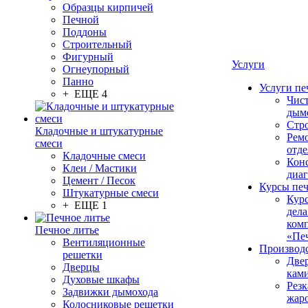
Образцы кирпичей
Печной
Поддоны
Строительный
Фигурный
Услуги
Огнеупорный
Панно
Услуги пе
+ ЕЩЕ 4
Чис
дым
Стр
Кладочные и штукатурные
Рем
смеси
отде
Кладочные смеси
Конс
Клеи / Мастики
диа
Цемент / Песок
Курсы пе
Штукатурные смеси
Кур
+ ЕЩЕ 1
дела
ком
Печное литье
«Пе
Вентиляционные
Производ
решетки
Две
Дверцы
кам
Духовые шкафы
Резк
Задвижки дымохода
жар
Колосниковые решетки