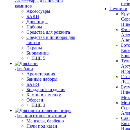
Аксессуары для печей и
печ
каминов
Печники
Аксессуары
Кру
БАКИ
Сер
Дровницы
Ник
Наборы
Фил
Средства для розжига
Але
Средства и приборы для
Ана
чистки
Бот
Экраны
Евг
Биокамины
Бор
+ ЕЩЕ 5
Тух
Арт
Для бани
Иго
Ароматерапия
Гата
Банные наборы
Дуг
БАНЯ
Бут
Бондарные изделия
Ник
Камни в каменку
Мих
Обереги
Мет
+ ЕЩЕ 3
Сер
Але
Для приготовления пищи
Сав
Мангалы, барбекю
Евг
Печи под казан
Ник