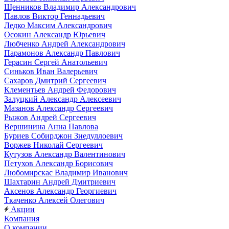
Щенников Владимир Александрович
Павлов Виктор Геннадьевич
Ледко Максим Александрович
Осокин Александр Юрьевич
Любченко Андрей Александрович
Парамонов Александр Павлович
Герасин Сергей Анатольевич
Синьков Иван Валерьевич
Сахаров Дмитрий Сергеевич
Клементьев Андрей Федорович
Залуцкий Александр Алексеевич
Мазанов Александр Сергеевич
Рыжов Андрей Сергеевич
Вершинина Анна Павлова
Буриев Собирджон Зиедуллоевич
Воржев Николай Сергеевич
Кутузов Александр Валентинович
Петухов Александр Борисович
Любомирскас Владимир Иванович
Шахтарин Андрей Дмитриевич
Аксенов Александр Георгиевич
Ткаченко Алексей Олегович
Акции
Компания
О компании