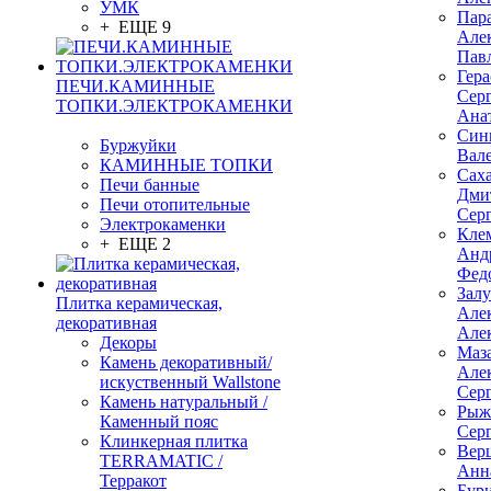
УМК
Пар
+ ЕЩЕ 9
Але
Пав
Гер
ПЕЧИ.КАМИННЫЕ
Сер
ТОПКИ.ЭЛЕКТРОКАМЕНКИ
Ана
Син
Буржуйки
Вал
КАМИННЫЕ ТОПКИ
Сах
Печи банные
Дми
Печи отопительные
Сер
Электрокаменки
Кле
+ ЕЩЕ 2
Анд
Фед
Зал
Плитка керамическая,
Але
декоративная
Але
Декоры
Маз
Камень декоративный/
Але
искуственный Wallstone
Сер
Камень натуральный /
Рыж
Каменный пояс
Сер
Клинкерная плитка
Вер
TERRAMATIC /
Анн
Терракот
Бур