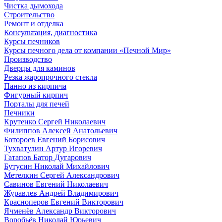
Чистка дымохода
Строительство
Ремонт и отделка
Консультация, диагностика
Курсы печников
Курсы печного дела от компании «Печной Мир»
Производство
Дверцы для каминов
Резка жаропрочного стекла
Панно из кирпича
Фигурный кирпич
Порталы для печей
Печники
Крутенко Сергей Николаевич
Филиппов Алексей Анатольевич
Ботороев Евгений Борисович
Тухватулин Артур Игоревич
Гатапов Батор Дугарович
Бутусин Николай Михайлович
Метелкин Сергей Александрович
Савинов Евгений Николаевич
Журавлев Андрей Владимирович
Красноперов Евгений Викторович
Ячменёв Александр Викторович
Воробьёв Николай Юрьевич