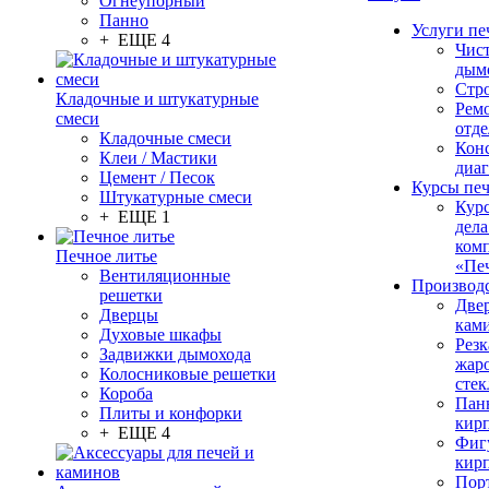
Огнеупорный
Панно
Услуги пе
+ ЕЩЕ 4
Чис
дым
Стр
Кладочные и штукатурные
Рем
смеси
отде
Кладочные смеси
Конс
Клеи / Мастики
диа
Цемент / Песок
Курсы пе
Штукатурные смеси
Кур
+ ЕЩЕ 1
дела
ком
Печное литье
«Пе
Вентиляционные
Производ
решетки
Две
Дверцы
кам
Духовые шкафы
Резк
Задвижки дымохода
жар
Колосниковые решетки
стек
Короба
Пан
Плиты и конфорки
кир
+ ЕЩЕ 4
Фиг
кир
Пор