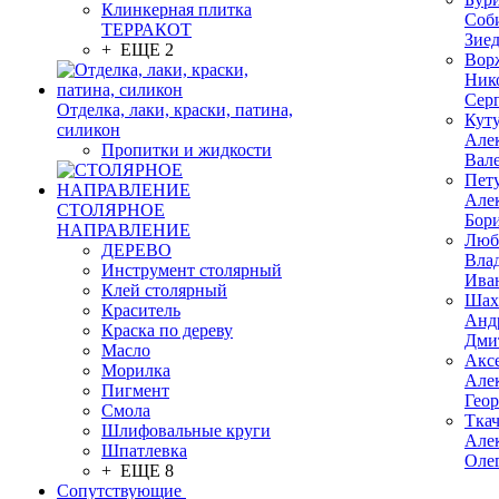
Клинкерная плитка
Соб
ТЕРРАКОТ
Зие
+ ЕЩЕ 2
Вор
Ник
Сер
Отделка, лаки, краски, патина,
Кут
силикон
Але
Пропитки и жидкости
Вал
Пет
Але
СТОЛЯРНОЕ
Бор
НАПРАВЛЕНИЕ
Люб
ДЕРЕВО
Вла
Инструмент столярный
Ива
Клей столярный
Шах
Краситель
Анд
Краска по дереву
Дми
Масло
Акс
Морилка
Але
Пигмент
Гео
Смола
Тка
Шлифовальные круги
Але
Шпатлевка
Оле
+ ЕЩЕ 8
Сопутствующие