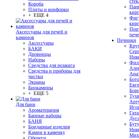
стек
Короба
Пан
Плиты и конфорки
кир
+ ЕЩЕ 4
Фиг
кир
Пор
Аксессуары для печей и
печ
каминов
Печники
Аксессуары
Кру
БАКИ
Сер
Дровницы
Ник
Наборы
Фил
Средства для розжига
Але
Средства и приборы для
Ана
чистки
Бот
Экраны
Евг
Биокамины
Бор
+ ЕЩЕ 5
Тух
Арт
Для бани
Иго
Ароматерапия
Гата
Банные наборы
Дуг
БАНЯ
Бут
Бондарные изделия
Ник
Камни в каменку
Мих
Обереги