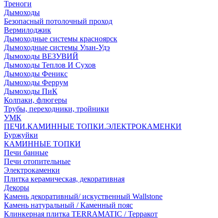
Треноги
Дымоходы
Безопасный потолочный проход
Вермилоджик
Дымоходные системы красноярск
Дымоходные системы Улан-Удэ
Дымоходы ВЕЗУВИЙ
Дымоходы Теплов И Сухов
Дымоходы Феникс
Дымоходы Феррум
Дымоходы ПиК
Колпаки, флюгеры
Трубы, переходники, тройники
УМК
ПЕЧИ.КАМИННЫЕ ТОПКИ.ЭЛЕКТРОКАМЕНКИ
Буржуйки
КАМИННЫЕ ТОПКИ
Печи банные
Печи отопительные
Электрокаменки
Плитка керамическая, декоративная
Декоры
Камень декоративный/ искуственный Wallstone
Камень натуральный / Каменный пояс
Клинкерная плитка TERRAMATIC / Терракот