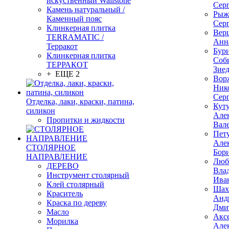
искуственный Wallstone
Сер
Камень натуральный /
Рыж
Каменный пояс
Сер
Клинкерная плитка
Вер
TERRAMATIC /
Анн
Терракот
Бур
Клинкерная плитка
Соб
ТЕРРАКОТ
Зие
+ ЕЩЕ 2
Вор
Ник
Сер
Отделка, лаки, краски, патина,
Кут
силикон
Але
Пропитки и жидкости
Вал
Пет
Але
СТОЛЯРНОЕ
Бор
НАПРАВЛЕНИЕ
Люб
ДЕРЕВО
Вла
Инструмент столярный
Ива
Клей столярный
Шах
Краситель
Анд
Краска по дереву
Дми
Масло
Акс
Морилка
Але