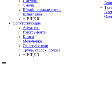
Пигмент
Гео
Смола
Тка
Шлифовальные круги
Але
Шпатлевка
Оле
+ ЕЩЕ 8
Сопутствующие
Арматура
Инструменты
Книги
Мелочовка
Огнетушители
Труба, уголок, полоса
+ ЕЩЕ 3