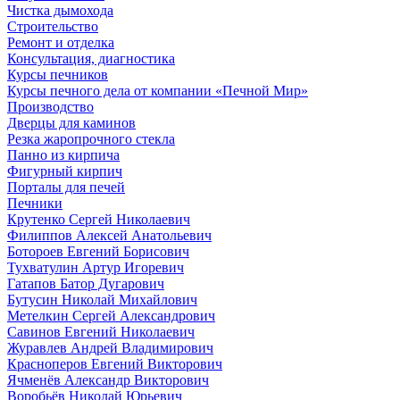
Чистка дымохода
Строительство
Ремонт и отделка
Консультация, диагностика
Курсы печников
Курсы печного дела от компании «Печной Мир»
Производство
Дверцы для каминов
Резка жаропрочного стекла
Панно из кирпича
Фигурный кирпич
Порталы для печей
Печники
Крутенко Сергей Николаевич
Филиппов Алексей Анатольевич
Ботороев Евгений Борисович
Тухватулин Артур Игоревич
Гатапов Батор Дугарович
Бутусин Николай Михайлович
Метелкин Сергей Александрович
Савинов Евгений Николаевич
Журавлев Андрей Владимирович
Красноперов Евгений Викторович
Ячменёв Александр Викторович
Воробьёв Николай Юрьевич