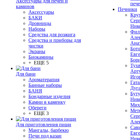
Аксессуары для печей и
печ
каминов
Печники
Аксессуары
Кру
БАКИ
Сер
Дровницы
Ник
Наборы
Фил
Средства для розжига
Але
Средства и приборы для
Ана
чистки
Бот
Экраны
Евг
Биокамины
Бор
+ ЕЩЕ 5
Тух
Арт
Для бани
Иго
Ароматерапия
Гата
Банные наборы
Дуг
БАНЯ
Бут
Бондарные изделия
Ник
Камни в каменку
Мих
Обереги
Мет
+ ЕЩЕ 3
Сер
Але
Для приготовления пищи
Сав
Мангалы, барбекю
Евг
Печи под казан
Ник