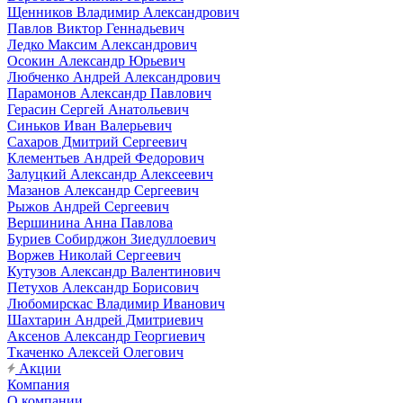
Щенников Владимир Александрович
Павлов Виктор Геннадьевич
Ледко Максим Александрович
Осокин Александр Юрьевич
Любченко Андрей Александрович
Парамонов Александр Павлович
Герасин Сергей Анатольевич
Синьков Иван Валерьевич
Сахаров Дмитрий Сергеевич
Клементьев Андрей Федорович
Залуцкий Александр Алексеевич
Мазанов Александр Сергеевич
Рыжов Андрей Сергеевич
Вершинина Анна Павлова
Буриев Собирджон Зиедуллоевич
Воржев Николай Сергеевич
Кутузов Александр Валентинович
Петухов Александр Борисович
Любомирскас Владимир Иванович
Шахтарин Андрей Дмитриевич
Аксенов Александр Георгиевич
Ткаченко Алексей Олегович
Акции
Компания
О компании