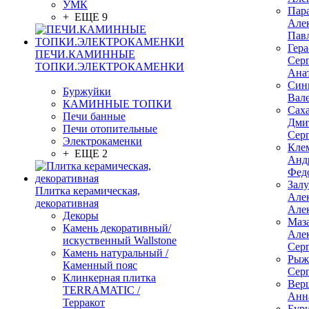
УМК
Пар
+ ЕЩЕ 9
Але
Пав
Гер
ПЕЧИ.КАМИННЫЕ
Сер
ТОПКИ.ЭЛЕКТРОКАМЕНКИ
Ана
Син
Буржуйки
Вал
КАМИННЫЕ ТОПКИ
Сах
Печи банные
Дми
Печи отопительные
Сер
Электрокаменки
Кле
+ ЕЩЕ 2
Анд
Фед
Зал
Плитка керамическая,
Але
декоративная
Але
Декоры
Маз
Камень декоративный/
Але
искуственный Wallstone
Сер
Камень натуральный /
Рыж
Каменный пояс
Сер
Клинкерная плитка
Вер
TERRAMATIC /
Анн
Терракот
Бур