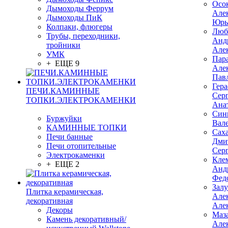
Осо
Дымоходы Феррум
Але
Дымоходы ПиК
Юрь
Колпаки, флюгеры
Люб
Трубы, переходники,
Анд
тройники
Але
УМК
Пар
+ ЕЩЕ 9
Але
Пав
Гер
ПЕЧИ.КАМИННЫЕ
Сер
ТОПКИ.ЭЛЕКТРОКАМЕНКИ
Ана
Син
Буржуйки
Вал
КАМИННЫЕ ТОПКИ
Сах
Печи банные
Дми
Печи отопительные
Сер
Электрокаменки
Кле
+ ЕЩЕ 2
Анд
Фед
Зал
Плитка керамическая,
Але
декоративная
Але
Декоры
Маз
Камень декоративный/
Але