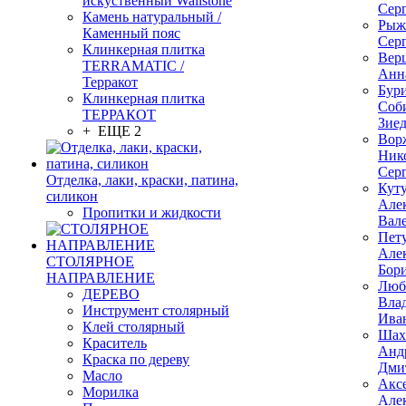
искуственный Wallstone
Сер
Камень натуральный /
Рыж
Каменный пояс
Сер
Клинкерная плитка
Вер
TERRAMATIC /
Анн
Терракот
Бур
Клинкерная плитка
Соб
ТЕРРАКОТ
Зие
+ ЕЩЕ 2
Вор
Ник
Сер
Отделка, лаки, краски, патина,
Кут
силикон
Але
Пропитки и жидкости
Вал
Пет
Але
СТОЛЯРНОЕ
Бор
НАПРАВЛЕНИЕ
Люб
ДЕРЕВО
Вла
Инструмент столярный
Ива
Клей столярный
Шах
Краситель
Анд
Краска по дереву
Дми
Масло
Акс
Морилка
Але