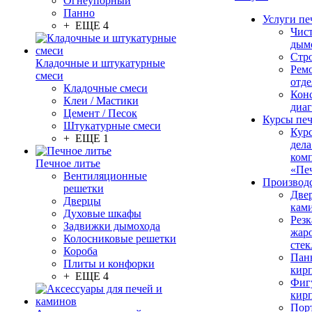
Огнеупорный
Панно
Услуги пе
+ ЕЩЕ 4
Чис
дым
Стр
Кладочные и штукатурные
Рем
смеси
отде
Кладочные смеси
Конс
Клеи / Мастики
диа
Цемент / Песок
Курсы пе
Штукатурные смеси
Кур
+ ЕЩЕ 1
дела
ком
Печное литье
«Пе
Вентиляционные
Производ
решетки
Две
Дверцы
кам
Духовые шкафы
Резк
Задвижки дымохода
жар
Колосниковые решетки
стек
Короба
Пан
Плиты и конфорки
кир
+ ЕЩЕ 4
Фиг
кир
Пор