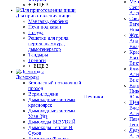
Мет
+ ЕЩЕ 3
Сер
Але
Для приготовления пищи
Сав
Мангалы, барбекю
Евг
Печи под казан
Ник
Посуда
Жур
Решетки для гриля,
Анд
вертел, шампура,
Вла
дымогенератор
Кра
Тандыры
Евг
Треноги
Вик
+ ЕЩЕ 3
Ячм
Але
Дымоходы
Вик
Безопасный потолочный
Вор
проход
Ник
Вермилоджик
Печники
Юрь
Дымоходные системы
Щен
красноярск
Вла
Дымоходные системы
Але
Улан-Удэ
Пав
Дымоходы ВЕЗУВИЙ
Ген
Дымоходы Теплов И
Лед
Сухов
Але
Дымоходы Феникс