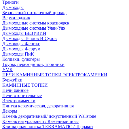
Треноги
Дымоходы
Безопасный потолочный проход
Вермилоджик
Дымоходные системы красноярск
Дымоходные системы Улан-Удэ
Дымоходы ВЕЗУВИЙ
Дымоходы Теплов И Сухов
Дымоходы Феникс
Дымоходы Феррум
Дымоходы ПиК
Колпаки, флюгеры
Трубы, переходники, тройники
УМК
ПЕЧИ.КАМИННЫЕ ТОПКИ.ЭЛЕКТРОКАМЕНКИ
Буржуйки
КАМИННЫЕ ТОПКИ
Печи банные
Печи отопительные
Электрокаменки
Плитка керамическая, декоративная
Декоры
Камень декоративный/ искуственный Wallstone
Камень натуральный / Каменный пояс
Клинкерная плитка TERRAMATIC / Терракот