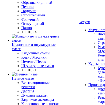
Образцы кирпичей
Печной
Поддоны
Строительный
Фигурный
Услуги
Огнеупорный
Панно
Услуги пе
+ ЕЩЕ 4
Чис
дым
Стр
Кладочные и штукатурные
Рем
смеси
отде
Кладочные смеси
Конс
Клеи / Мастики
диа
Цемент / Песок
Курсы пе
Штукатурные смеси
Кур
+ ЕЩЕ 1
дела
ком
Печное литье
«Пе
Вентиляционные
Производ
решетки
Две
Дверцы
кам
Духовые шкафы
Резк
Задвижки дымохода
жар
Колосниковые решетки