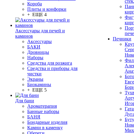
стек
Короба
Пан
Плиты и конфорки
кир
+ ЕЩЕ 4
Фиг
кир
Пор
Аксессуары для печей и
печ
каминов
Печники
Аксессуары
Кру
БАКИ
Сер
Дровницы
Ник
Наборы
Фил
Средства для розжига
Але
Средства и приборы для
Ана
чистки
Бот
Экраны
Евг
Биокамины
Бор
+ ЕЩЕ 5
Тух
Арт
Для бани
Иго
Ароматерапия
Гата
Банные наборы
Дуг
БАНЯ
Бут
Бондарные изделия
Ник
Камни в каменку
Мих
Обереги