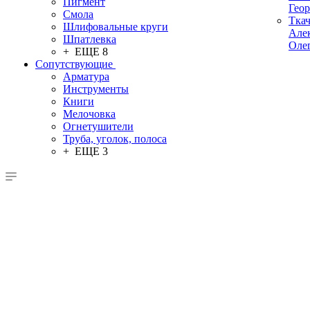
Пигмент
Гео
Смола
Тка
Шлифовальные круги
Але
Шпатлевка
Оле
+ ЕЩЕ 8
Сопутствующие
Арматура
Инструменты
Книги
Мелочовка
Огнетушители
Труба, уголок, полоса
+ ЕЩЕ 3