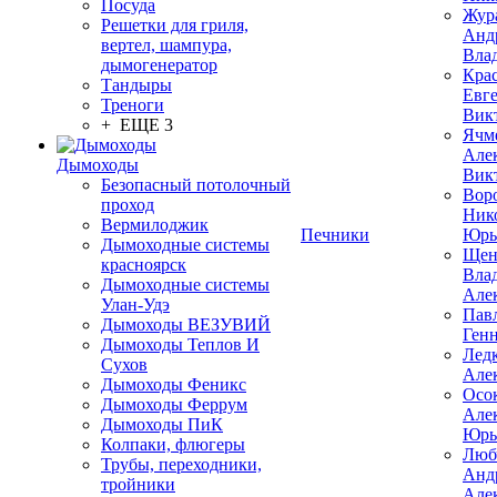
Посуда
Жур
Решетки для гриля,
Анд
вертел, шампура,
Вла
дымогенератор
Кра
Тандыры
Евг
Треноги
Вик
+ ЕЩЕ 3
Ячм
Але
Дымоходы
Вик
Безопасный потолочный
Вор
проход
Ник
Вермилоджик
Печники
Юрь
Дымоходные системы
Щен
красноярск
Вла
Дымоходные системы
Але
Улан-Удэ
Пав
Дымоходы ВЕЗУВИЙ
Ген
Дымоходы Теплов И
Лед
Сухов
Але
Дымоходы Феникс
Осо
Дымоходы Феррум
Але
Дымоходы ПиК
Юрь
Колпаки, флюгеры
Люб
Трубы, переходники,
Анд
тройники
Але