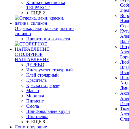
Клинкерная плитка
Соб
ТЕРРАКОТ
Зие
+ ЕЩЕ 2
Вор
Ник
Сер
Отделка, лаки, краски, патина,
Кут
силикон
Але
Пропитки и жидкости
Вал
Пет
Але
СТОЛЯРНОЕ
Бор
НАПРАВЛЕНИЕ
Люб
ДЕРЕВО
Вла
Инструмент столярный
Ива
Клей столярный
Шах
Краситель
Анд
Краска по дереву
Дми
Масло
Акс
Морилка
Але
Пигмент
Гео
Смола
Тка
Шлифовальные круги
Але
Шпатлевка
Оле
+ ЕЩЕ 8
Сопутствующие