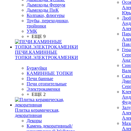
Осо
Дымоходы Феррум
Але
Дымоходы ПиК
Юрь
Колпаки, флюгеры
Люб
Трубы, переходники,
Анд
тройники
Але
УМК
Пар
+ ЕЩЕ 9
Але
Пав
Гер
ПЕЧИ.КАМИННЫЕ
Сер
ТОПКИ.ЭЛЕКТРОКАМЕНКИ
Ана
Син
Буржуйки
Вал
КАМИННЫЕ ТОПКИ
Сах
Печи банные
Дми
Печи отопительные
Сер
Электрокаменки
Кле
+ ЕЩЕ 2
Анд
Фед
Зал
Плитка керамическая,
Але
декоративная
Але
Декоры
Маз
Камень декоративный/
Але