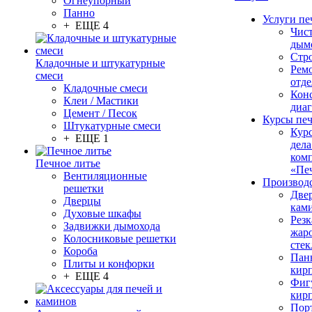
Огнеупорный
Панно
Услуги пе
+ ЕЩЕ 4
Чис
дым
Стр
Кладочные и штукатурные
Рем
смеси
отде
Кладочные смеси
Конс
Клеи / Мастики
диа
Цемент / Песок
Курсы пе
Штукатурные смеси
Кур
+ ЕЩЕ 1
дела
ком
Печное литье
«Пе
Вентиляционные
Производ
решетки
Две
Дверцы
кам
Духовые шкафы
Резк
Задвижки дымохода
жар
Колосниковые решетки
стек
Короба
Пан
Плиты и конфорки
кир
+ ЕЩЕ 4
Фиг
кир
Пор