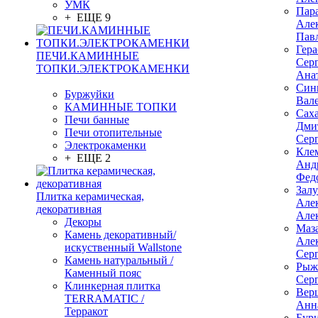
УМК
Пар
+ ЕЩЕ 9
Але
Пав
Гер
ПЕЧИ.КАМИННЫЕ
Сер
ТОПКИ.ЭЛЕКТРОКАМЕНКИ
Ана
Син
Буржуйки
Вал
КАМИННЫЕ ТОПКИ
Сах
Печи банные
Дми
Печи отопительные
Сер
Электрокаменки
Кле
+ ЕЩЕ 2
Анд
Фед
Зал
Плитка керамическая,
Але
декоративная
Але
Декоры
Маз
Камень декоративный/
Але
искуственный Wallstone
Сер
Камень натуральный /
Рыж
Каменный пояс
Сер
Клинкерная плитка
Вер
TERRAMATIC /
Анн
Терракот
Бур