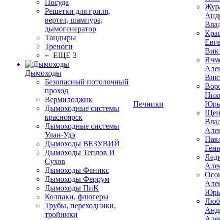
Посуда
Жур
Решетки для гриля,
Анд
вертел, шампура,
Вла
дымогенератор
Кра
Тандыры
Евг
Треноги
Вик
+ ЕЩЕ 3
Ячм
Але
Дымоходы
Вик
Безопасный потолочный
Вор
проход
Ник
Вермилоджик
Печники
Юрь
Дымоходные системы
Щен
красноярск
Вла
Дымоходные системы
Але
Улан-Удэ
Пав
Дымоходы ВЕЗУВИЙ
Ген
Дымоходы Теплов И
Лед
Сухов
Але
Дымоходы Феникс
Осо
Дымоходы Феррум
Але
Дымоходы ПиК
Юрь
Колпаки, флюгеры
Люб
Трубы, переходники,
Анд
тройники
Але