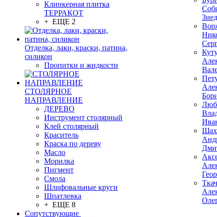
Клинкерная плитка
Соб
ТЕРРАКОТ
Зие
+ ЕЩЕ 2
Вор
Ник
Сер
Отделка, лаки, краски, патина,
Кут
силикон
Але
Пропитки и жидкости
Вал
Пет
Але
СТОЛЯРНОЕ
Бор
НАПРАВЛЕНИЕ
Люб
ДЕРЕВО
Вла
Инструмент столярный
Ива
Клей столярный
Шах
Краситель
Анд
Краска по дереву
Дми
Масло
Акс
Морилка
Але
Пигмент
Гео
Смола
Тка
Шлифовальные круги
Але
Шпатлевка
Оле
+ ЕЩЕ 8
Сопутствующие