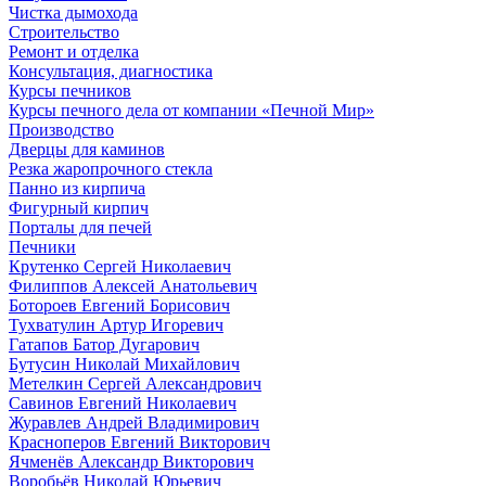
Чистка дымохода
Строительство
Ремонт и отделка
Консультация, диагностика
Курсы печников
Курсы печного дела от компании «Печной Мир»
Производство
Дверцы для каминов
Резка жаропрочного стекла
Панно из кирпича
Фигурный кирпич
Порталы для печей
Печники
Крутенко Сергей Николаевич
Филиппов Алексей Анатольевич
Ботороев Евгений Борисович
Тухватулин Артур Игоревич
Гатапов Батор Дугарович
Бутусин Николай Михайлович
Метелкин Сергей Александрович
Савинов Евгений Николаевич
Журавлев Андрей Владимирович
Красноперов Евгений Викторович
Ячменёв Александр Викторович
Воробьёв Николай Юрьевич