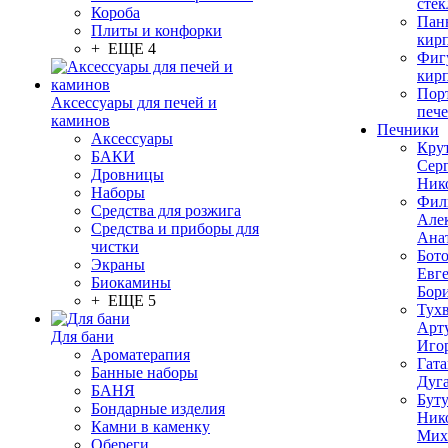
стек
Короба
Пан
Плиты и конфорки
кир
+ ЕЩЕ 4
Фиг
кир
Пор
Аксессуары для печей и
печ
каминов
Печники
Аксессуары
Кру
БАКИ
Сер
Дровницы
Ник
Наборы
Фил
Средства для розжига
Але
Средства и приборы для
Ана
чистки
Бот
Экраны
Евг
Биокамины
Бор
+ ЕЩЕ 5
Тух
Арт
Для бани
Иго
Ароматерапия
Гата
Банные наборы
Дуг
БАНЯ
Бут
Бондарные изделия
Ник
Камни в каменку
Мих
Обереги