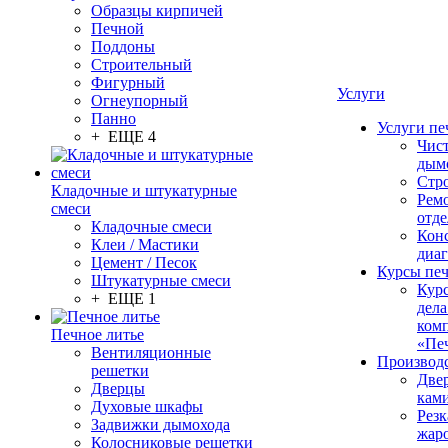
Образцы кирпичей
Печной
Поддоны
Строительный
Фигурный
Услуги
Огнеупорный
Панно
Услуги пе
+ ЕЩЕ 4
Чис
дым
Стр
Кладочные и штукатурные
Рем
смеси
отде
Кладочные смеси
Конс
Клеи / Мастики
диа
Цемент / Песок
Курсы пе
Штукатурные смеси
Кур
+ ЕЩЕ 1
дела
ком
Печное литье
«Пе
Вентиляционные
Производ
решетки
Две
Дверцы
кам
Духовые шкафы
Резк
Задвижки дымохода
жар
Колосниковые решетки