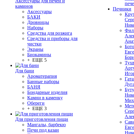
Аксессуары для печей и
печ
каминов
Печники
Аксессуары
Кру
БАКИ
Сер
Дровницы
Ник
Наборы
Фил
Средства для розжига
Але
Средства и приборы для
Ана
чистки
Бот
Экраны
Евг
Биокамины
Бор
+ ЕЩЕ 5
Тух
Арт
Для бани
Иго
Ароматерапия
Гата
Банные наборы
Дуг
БАНЯ
Бут
Бондарные изделия
Ник
Камни в каменку
Мих
Обереги
Мет
+ ЕЩЕ 3
Сер
Але
Для приготовления пищи
Сав
Мангалы, барбекю
Евг
Печи под казан
Ник