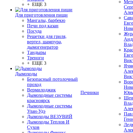
Мет
+ ЕЩЕ 3
Сер
Але
Для приготовления пищи
Сав
Мангалы, барбекю
Евг
Печи под казан
Ник
Посуда
Жур
Решетки для гриля,
Анд
вертел, шампура,
Вла
дымогенератор
Кра
Тандыры
Евг
Треноги
Вик
+ ЕЩЕ 3
Ячм
Але
Дымоходы
Вик
Безопасный потолочный
Вор
проход
Ник
Вермилоджик
Печники
Юрь
Дымоходные системы
Щен
красноярск
Вла
Дымоходные системы
Але
Улан-Удэ
Пав
Дымоходы ВЕЗУВИЙ
Ген
Дымоходы Теплов И
Лед
Сухов
Але
Дымоходы Феникс