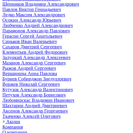
Щенников Владимир Александрович
Павлов Виктор Геннадьевич
Ледко Максим Александрович
Осокин Александр Юрьевич
Любченко Андрей Александрович
Парамонов Александр Павлович
Герасин Сергей Анатольевич
Синьков Иван Валерьевич
Сахаров Дмитрий Сергеевич
Клементьев Андрей Федорович
Залуцкий Александр Алексеевич
Мазанов Александр Сергеевич
Рыжов Андрей Сергеевич
Вершинина Анна Павлова
Буриев Собирджон Зиедуллоевич
Воржев Николай Сергеевич
Кутузов Александр Валентинович
Петухов Александр Борисович
Любомирскас Владимир Иванович
Шахтарин Андрей Дмитриевич
Аксенов Александр Георгиевич
Ткаченко Алексей Олегович
Акции
Компания
О компании