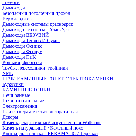
Треноги
Дымоходы
Безопасный потолочный проход
Вермилоджик
Дымоходные системы красноярск
Дымоходные системы Улан-Удэ
Дымоходы ВЕЗУВИЙ
Дымоходы Теплов И Сухов
Дымоходы Феникс
Дымоходы Феррум
Дымоходы ПиК
Колпаки, флюгеры
Трубы, переходники, тройники
УМК
ПЕЧИ.КАМИННЫЕ ТОПКИ.ЭЛЕКТРОКАМЕНКИ
Буржуйки
КАМИННЫЕ ТОПКИ
Печи банные
Печи отопительные
Электрокаменки
Плитка керамическая, декоративная
Декоры
Камень декоративный/ искуственный Wallstone
Камень натуральный / Каменный пояс
Клинкерная плитка TERRAMATIC / Терракот