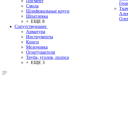
Пигмент
Гео
Смола
Тка
Шлифовальные круги
Але
Шпатлевка
Оле
+ ЕЩЕ 8
Сопутствующие
Арматура
Инструменты
Книги
Мелочовка
Огнетушители
Труба, уголок, полоса
+ ЕЩЕ 3