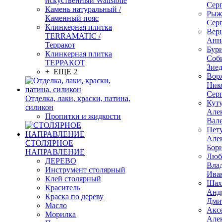
искуственный Wallstone
Сер
Камень натуральный /
Рыж
Каменный пояс
Сер
Клинкерная плитка
Вер
TERRAMATIC /
Анн
Терракот
Бур
Клинкерная плитка
Соб
ТЕРРАКОТ
Зие
+ ЕЩЕ 2
Вор
Ник
Сер
Отделка, лаки, краски, патина,
Кут
силикон
Але
Пропитки и жидкости
Вал
Пет
Але
СТОЛЯРНОЕ
Бор
НАПРАВЛЕНИЕ
Люб
ДЕРЕВО
Вла
Инструмент столярный
Ива
Клей столярный
Шах
Краситель
Анд
Краска по дереву
Дми
Масло
Акс
Морилка
Але